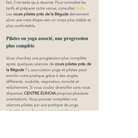
fait, il ne reste qu à réserver. Pour connaître les 
tarifs et préparer votre venue, consultez 
tarifs
. 
Les 
cours pilates
près de la Bégude
 deviennent 
alors une vraie étape vers un corps plus stable et 
plus confortable.
Pilates ou yoga associé, une progression 
plus complète
Vous cherchez une progression plus complète 
après quelques séances de 
cours pilates
près de 
la Bégude
 ? L association yoga et pilates peut 
enrichir votre pratique grâce à des angles 
différents: mobilité, respiration, tonicité et 
relâchement. Si vous voulez diversifier sans vous 
disperser, 
CENTRE EUNOIA
 propose plusieurs 
orientations. Vous pouvez compléter vos 
séances pilates par une pratique de yoga 
adaptée à vos besoins, par exemple pour 
travailler la souplesse et la qualité de respiration. 
En fonction de votre objectif, vous pouvez 
explorer des cours comme le 
pilates
 ou des 
séances yoga au centre. L avantage 
près de la 