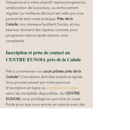
fréquence et à votre objectif: reprise progressive, 
amélioration de la posture, ou renforcement 
régulier. La meilleure décision est celle qui vous 
permet de tenir votre pratique. 
Près de la 
Calade
, nos créneaux facilitent l’accès, et nos 
séances donnent des repères concrets pour 
progresser séance après séance, sans 
complexité.
Inscription et prise de contact au 
CENTRE EUNOIA près de la Calade
Prêt à commencer vos 
cours pilates
près de la 
Calade
? L’inscription doit être simple et rapide. 
Vous pouvez passer par notre parcours 
d’inscription en ligne via 
inscription en ligne
selon les modalités disponibles. Au 
CENTRE 
EUNOIA
, nous privilégions une mise en route 
fluide pour que vous arriviez en séance avec des 
informations claires. 
Près de la Calade
, cela vous 
évite de perdre du temps et vous aide à vous 
concentrer sur la pratique. Si vous avez un 
besoin particulier, mentionnez-le lors de 