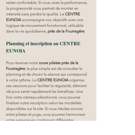
rester confortable. Si vous visez la performance, 
la progressivité vous permet de monter en 
intensité sans perdre la qualité. Le 
CENTRE 
EUNOIA
 accompagne vos objectifs avec une 
logique de mouvement fonctionnel, utilisable 
dans la vie quotidienne, 
près de la Fourragère
.
Planning et inscription au CENTRE 
EUNOIA
Pour réserver votre 
cours pilates
près de la 
Fourragère
, le plus simple est de consulter le 
planning et de choisir la séance qui correspond 
à votre rythme. Le 
CENTRE EUNOIA
 organise 
ses sessions pour faciliter la régularité, élément 
clé pour sentir rapidement les bénéfices. Une 
fois votre créneau sélectionné, vous pouvez 
finaliser votre inscription selon les modalités 
disponibles sur le site. Si vous hésitez encore 
entre pilates et yoga, vous pourrez harmoniser 
votre semaine en combinant différentes 
approches, 
près de la Fourragère
. L important 
est de démarrer avec un format qui vous motive 