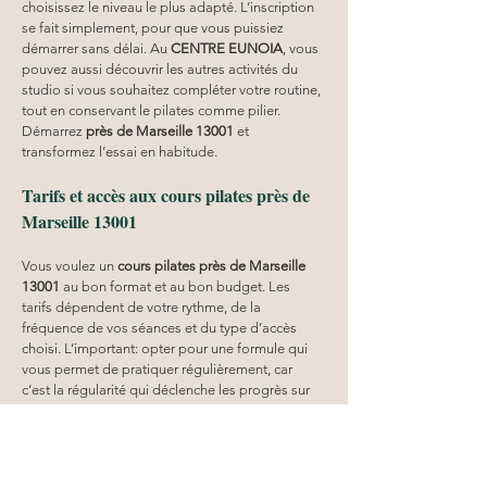
choisissez le niveau le plus adapté. L’inscription 
se fait simplement, pour que vous puissiez 
démarrer sans délai. Au 
CENTRE EUNOIA
, vous 
pouvez aussi découvrir les autres activités du 
studio si vous souhaitez compléter votre routine, 
tout en conservant le pilates comme pilier. 
Démarrez 
près de Marseille 13001
 et 
transformez l’essai en habitude.
Tarifs et accès aux cours pilates près de 
Marseille 13001
Vous voulez un 
cours pilates
près de Marseille 
13001
 au bon format et au bon budget. Les 
tarifs dépendent de votre rythme, de la 
fréquence de vos séances et du type d’accès 
choisi. L’important: opter pour une formule qui 
vous permet de pratiquer régulièrement, car 
c’est la régularité qui déclenche les progrès sur 
la posture, la force et la mobilité. Pour connaître 
les options disponibles, référez-vous à la page 
tarifs
 et sélectionnez la formule la plus logique 
pour votre objectif. Le 
CENTRE EUNOIA
 facilite 