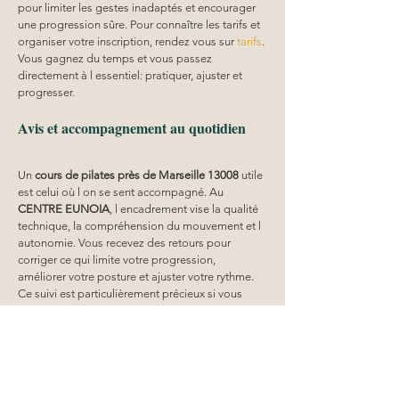
pour limiter les gestes inadaptés et encourager 
une progression sûre. Pour connaître les tarifs et 
organiser votre inscription, rendez vous sur 
tarifs
. 
Vous gagnez du temps et vous passez 
directement à l essentiel: pratiquer, ajuster et 
progresser.
Avis et accompagnement au quotidien
Un 
cours de pilates près de Marseille 13008
 utile 
est celui où l on se sent accompagné. Au 
CENTRE EUNOIA
, l encadrement vise la qualité 
technique, la compréhension du mouvement et l 
autonomie. Vous recevez des retours pour 
corriger ce qui limite votre progression, 
améliorer votre posture et ajuster votre rythme. 
Ce suivi est particulièrement précieux si vous 
avez des douleurs récurrentes, une raideur ou 
une sensation d instabilité. L objectif reste le 
même: vous aider à bouger mieux sans forcer. 
Les élèves constatent souvent un gain de confort 
au fil des séances, une meilleure tenue et une 
respiration plus fluide. Vous avez une méthode, 