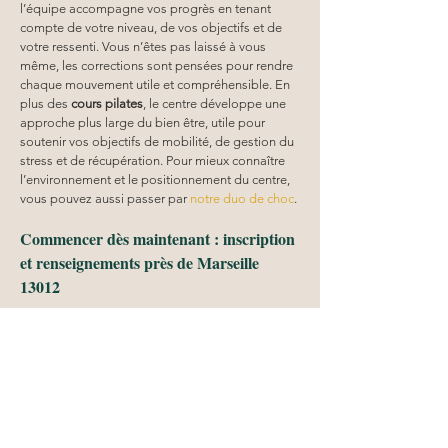
l’équipe accompagne vos progrès en tenant 
compte de votre niveau, de vos objectifs et de 
votre ressenti. Vous n’êtes pas laissé à vous 
même, les corrections sont pensées pour rendre 
chaque mouvement utile et compréhensible. En 
plus des 
cours pilates
, le centre développe une 
approche plus large du bien être, utile pour 
soutenir vos objectifs de mobilité, de gestion du 
stress et de récupération. Pour mieux connaître 
l’environnement et le positionnement du centre, 
vous pouvez aussi passer par 
notre duo de choc
.
Commencer dès maintenant : inscription 
et renseignements près de Marseille 
13012
Vous êtes prêt à démarrer un 
cours pilates
près 
de Marseille 13012
 ? La meilleure manière de 
confirmer que cela vous convient est de choisir 
une séance et de vous engager avec régularité. 
Chez 
CENTRE EUNOIA
, l’inscription est 
simplifiée et la prise en main est claire pour que 
vous arriviez serein. 
Près de Marseille 13012
, 