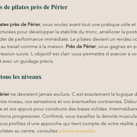
 de pilates près de Périer
lates
près de Périer
, vous voulez avant tout une pratique utile e
ucturées pour développer la stabilité du tronc, améliorer la postu
er de performance immédiate. Le pilates devient un rendez vou
au travail comme à la maison. 
Près de Périer
, vous gagnez en pra
sion suivie. L objectif est clair: vous permettre d avancer à vo
 avec un guidage précis.
ous les niveaux
érier
 ne devraient jamais exclure. C est exactement la logique d
otre niveau, vos sensations et vos éventuelles contraintes. Débu
ge et vos appuis pour construire des bases solides. Intermédiai
ions progressives. Confirmé, vous travaillez la densité musculai
vous profitez d une approche qui tient compte de votre réalité, p
pilates au centre, consultez 
pilates-marseille
.