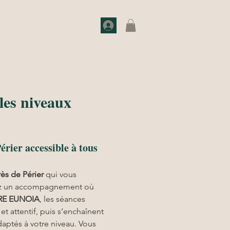
o de choc
Actualités
Contact
 les niveaux
érier accessible à tous
rès de Périer
 qui vous 
giez un accompagnement où 
RE EUNOIA
, les séances 
 attentif, puis s’enchaînent 
daptés à votre niveau. Vous 