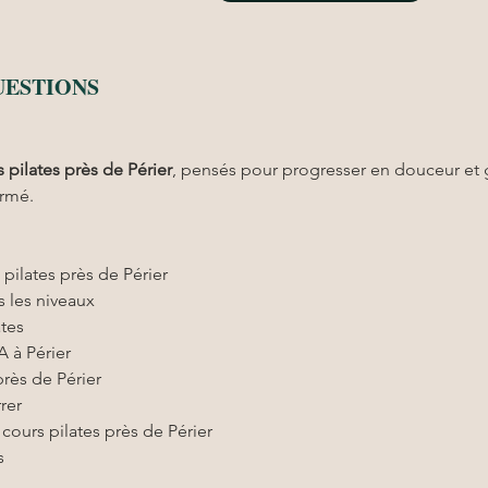
UESTIONS
 pilates
près de Périer
, pensés pour progresser en douceur et g
irmé.
 pilates près de Périer
 les niveaux
ates
 à Périer
près de Périer
rer
 cours pilates près de Périer
s