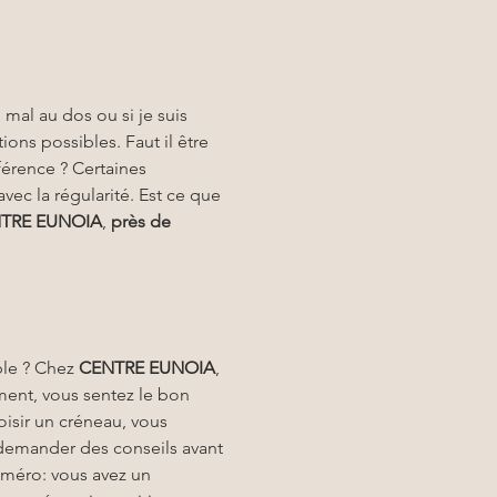
ai mal au dos ou si je suis 
ons possibles. Faut il être 
érence ? Certaines 
vec la régularité. Est ce que 
TRE EUNOIA
, 
près de 
ble ? Chez 
CENTRE EUNOIA
, 
nt, vous sentez le bon 
oisir un créneau, vous 
 demander des conseils avant 
uméro: vous avez un 