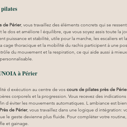
 pilates
s de Périer
, vous travaillez des éléments concrets qui se ressente
e dos et améliore l équilibre, que vous soyez assis toute la jou
nt puissance et stabilité, utile pour la marche, les escaliers et 
 cage thoracique et la mobilité du rachis participent à une post
trôle du mouvement et la respiration, ce qui aide aussi à mieux 
personnalisable.
NOIA à Périer
lité d exécution au centre de vos 
cours de pilates près de Périe
epères corporels et la progression. Vous recevez des indication
fin d éviter les mouvements automatiques. L ambiance est bienve
Près de Périer
, vous travaillez dans une logique d intégration: 
que le geste devienne plus fluide. Pour compléter votre routine
fle et gainage.