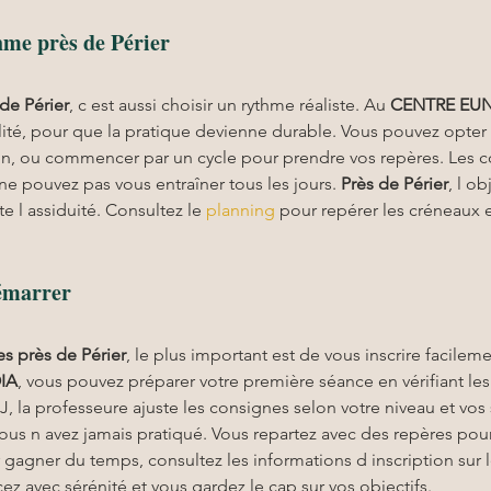
hme près de Périer
de Périer
, c est aussi choisir un rythme réaliste. Au 
CENTRE EU
lité, pour que la pratique devienne durable. Vous pouvez opter 
ion, ou commencer par un cycle pour prendre vos repères. Les c
e pouvez pas vous entraîner tous les jours. 
Près de Périer
, l ob
te l assiduité. Consultez le 
planning
 pour repérer les créneaux 
émarrer
es
près de Périer
, le plus important est de vous inscrire facilemen
IA
, vous pouvez préparer votre première séance en vérifiant les 
J, la professeure ajuste les consignes selon votre niveau et vos 
vous n avez jamais pratiqué. Vous repartez avec des repères pou
 gagner du temps, consultez les informations d inscription sur le
z avec sérénité et vous gardez le cap sur vos objectifs.