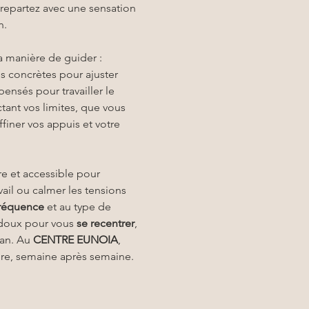
repartez avec une sensation 
n.
a manière de guider : 
s concrètes pour ajuster 
ensés pour travailler le 
ant vos limites, que vous 
finer vos appuis et votre 
e et accessible pour 
vail ou calmer les tensions 
réquence
 et au type de 
doux pour vous 
se recentrer
, 
an. Au 
CENTRE EUNOIA
, 
ure, semaine après semaine.