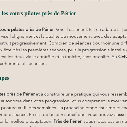
les cours pilates près de Périer
cours pilates
près de Périer
. Voici l essentiel. Est ce adapté si j 
 vise l alignement et la qualité du mouvement, avec des adaptati
onstruit progressivement. Combien de séances pour voir une diff
être dès les premières séances, puis la progression s installe a
st les deux via le contrôle et la tonicité, sans brutalité. Au 
CEN
cohérente et sécurisée.
apes
tes
près de Périer
 et à construire une pratique qui vous ressem
 autonome dans votre progression: vous comprenez le mouveme
re posture au fil des semaines. La prochaine étape est simple: ch
première séance. En cas de besoin spécifique, vous pouvez aussi
 la meilleure adaptation. 
Près de Périer
, vous n êtes pas un n