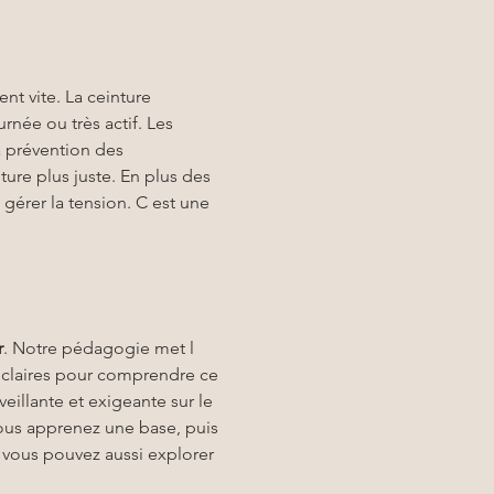
nt vite. La ceinture 
rnée ou très actif. Les 
la prévention des 
ure plus juste. En plus des 
gérer la tension. C est une 
r
. Notre pédagogie met l 
s claires pour comprendre ce 
illante et exigeante sur le 
vous apprenez une base, puis 
, vous pouvez aussi explorer 