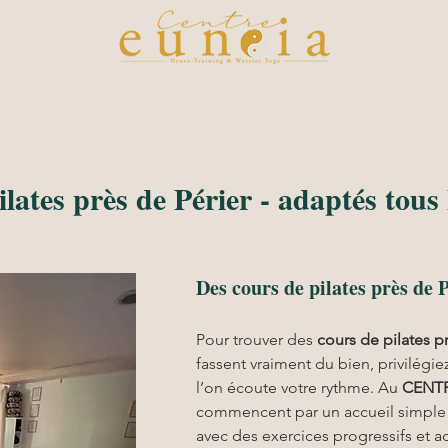
raining
Ateliers
Planning
Inscription en ligne
Notre du
lates près de Périer - adaptés tous
Des cours de pilates près de P
Pour trouver des 
cours de pilates p
fassent vraiment du bien, privilé
l’on écoute votre rythme. Au 
CENT
commencent par un accueil simple et
avec des exercices progressifs et a