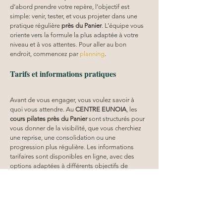
d’abord prendre votre repère, l’objectif est 
simple: venir, tester, et vous projeter dans une 
pratique régulière 
près du Panier
. L’équipe vous 
oriente vers la formule la plus adaptée à votre 
niveau et à vos attentes. Pour aller au bon 
endroit, commencez par 
planning
.
Tarifs et informations pratiques
Avant de vous engager, vous voulez savoir à 
quoi vous attendre. Au 
CENTRE EUNOIA
, les 
cours pilates
près du Panier
 sont structurés pour 
vous donner de la visibilité, que vous cherchiez 
une reprise, une consolidation ou une 
progression plus régulière. Les informations 
tarifaires sont disponibles en ligne, avec des 
options adaptées à différents objectifs de 
pratique. Pour comparer et choisir sereinement, 
consultez la page 
tarifs
. En général, l’intérêt est 
double: vous gardez un cadre clair et vous 
pouvez vous inscrire sans friction. 
Près du Panier
, 
vous gagnez aussi du temps logistique. L’idée: 