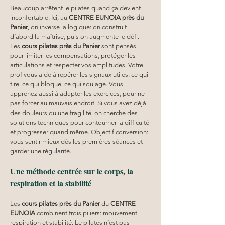
Beaucoup arrêtent le pilates quand ça devient 
inconfortable. Ici, au 
CENTRE EUNOIA
près du 
Panier
, on inverse la logique: on construit 
d’abord la maîtrise, puis on augmente le défi. 
Les 
cours pilates
près du Panier
 sont pensés 
pour limiter les compensations, protéger les 
articulations et respecter vos amplitudes. Votre 
prof vous aide à repérer les signaux utiles: ce qui 
tire, ce qui bloque, ce qui soulage. Vous 
apprenez aussi à adapter les exercices, pour ne 
pas forcer au mauvais endroit. Si vous avez déjà 
des douleurs ou une fragilité, on cherche des 
solutions techniques pour contourner la difficulté 
et progresser quand même. Objectif conversion: 
vous sentir mieux dès les premières séances et 
garder une régularité.
Une méthode centrée sur le corps, la 
respiration et la stabilité
Les 
cours pilates
près du Panier
 du 
CENTRE 
EUNOIA
 combinent trois piliers: mouvement, 
respiration et stabilité. Le pilates n’est pas 