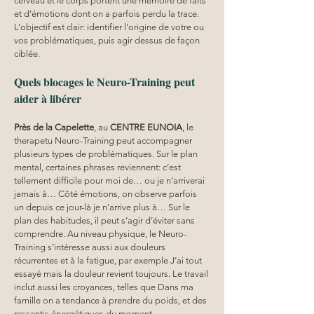
cerveau et le corps portent une mémoire de faits 
et d’émotions dont on a parfois perdu la trace. 
L’objectif est clair: identifier l’origine de votre ou 
vos problématiques, puis agir dessus de façon 
ciblée.
Quels blocages le Neuro-Training peut 
aider à libérer
Près de la Capelette
, au 
CENTRE EUNOIA
, le 
therapetu Neuro-Training peut accompagner 
plusieurs types de problématiques. Sur le plan 
mental, certaines phrases reviennent: c’est 
tellement difficile pour moi de… ou je n’arriverai 
jamais à… Côté émotions, on observe parfois 
un depuis ce jour-là je n’arrive plus à… Sur le 
plan des habitudes, il peut s’agir d’éviter sans 
comprendre. Au niveau physique, le Neuro-
Training s’intéresse aussi aux douleurs 
récurrentes et à la fatigue, par exemple J’ai tout 
essayé mais la douleur revient toujours. Le travail 
inclut aussi les croyances, telles que Dans ma 
famille on a tendance à prendre du poids, et des 
ressentis énergétiques du moment.