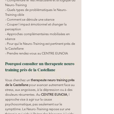
- Comprendre le Test Musculaire et la logique du 
Neuro-Training
- Quels types de problématiques le Neuro-
Training cible
- Comment se déroule une séance
- Couper l impact émotionnel et changer la 
perception
- Approches complémentaires mobilisées en 
séance
- Pour qui le Neuro-Training est pertinent près de 
la Castellane
- Prendre rendez-vous au CENTRE EUNOIA
Pourquoi consulter un therapeute neuro 
training près de la Castellane
Vous cherchez un 
therapeute neuro training
près 
de la Castellane
 pour avancer autrement face au 
stress, aux angoisses, à la dépression ou à des 
douleurs récurrentes. Au 
CENTRE EUNOIA
, l 
approche vise à agir sur la cause 
psychosomatique, pas seulement sur le 
symptôme. Le Neuro-Training repose sur une 
thérapie qui aide à libérer des blocages à l aide 