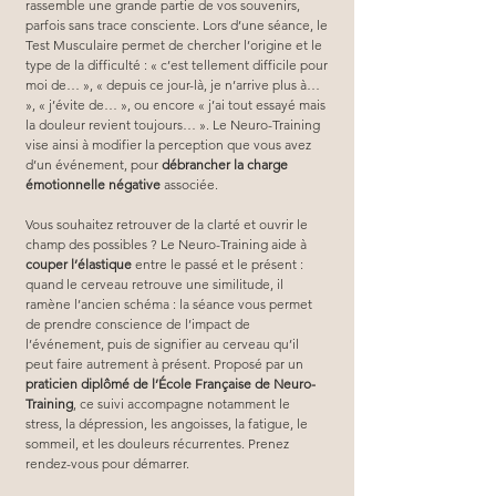
rassemble une grande partie de vos souvenirs, 
parfois sans trace consciente. Lors d’une séance, le 
Test Musculaire permet de chercher l’origine et le 
type de la difficulté : « c’est tellement difficile pour 
moi de… », « depuis ce jour-là, je n’arrive plus à… 
», « j’évite de… », ou encore « j’ai tout essayé mais 
la douleur revient toujours… ». Le Neuro-Training 
vise ainsi à modifier la perception que vous avez 
d’un événement, pour 
débrancher la charge 
émotionnelle négative
 associée.
Vous souhaitez retrouver de la clarté et ouvrir le 
champ des possibles ? Le Neuro-Training aide à 
couper l’élastique
 entre le passé et le présent : 
quand le cerveau retrouve une similitude, il 
ramène l’ancien schéma : la séance vous permet 
de prendre conscience de l’impact de 
l’événement, puis de signifier au cerveau qu’il 
peut faire autrement à présent. Proposé par un 
praticien diplômé de l’École Française de Neuro-
Training
, ce suivi accompagne notamment le 
stress, la dépression, les angoisses, la fatigue, le 
sommeil, et les douleurs récurrentes. Prenez 
rendez-vous pour démarrer.