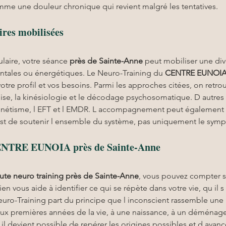
comme une douleur chronique qui revient malgré les tentatives.
res mobilisées
aire, votre séance 
près de Sainte-Anne
 peut mobiliser une dive
ntales ou énergétiques. Le Neuro-Training du 
CENTRE EUNOI
tre profil et vos besoins. Parmi les approches citées, on retrou
ise, la kinésiologie et le décodage psychosomatique. D autre
nétisme, l EFT et l EMDR. L accompagnement peut également 
e est de soutenir l ensemble du système, pas uniquement le sym
CENTRE EUNOIA près de Sainte-Anne
ute neuro training
près de Sainte-Anne
, vous pouvez compter s
cien vous aide à identifier ce qui se répète dans votre vie, qu il s
uro-Training part du principe que l inconscient rassemble une 
aux premières années de la vie, à une naissance, à un déménag
, il devient possible de repérer les origines possibles et d avan