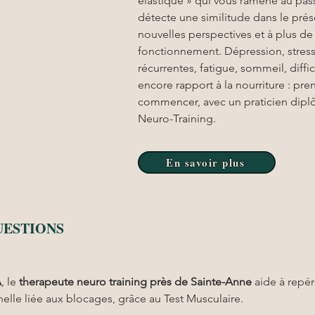
élastique » qui vous ramène au pas
détecte une similitude dans le prés
nouvelles perspectives et à plus d
fonctionnement. Dépression, stress
récurrentes, fatigue, sommeil, diffic
encore rapport à la nourriture : pr
commencer, avec un praticien diplô
Neuro-Training.
En savoir plus
UESTIONS
A
, le 
therapeute neuro training
près de Sainte-Anne
 aide à repér
elle liée aux blocages, grâce au Test Musculaire.