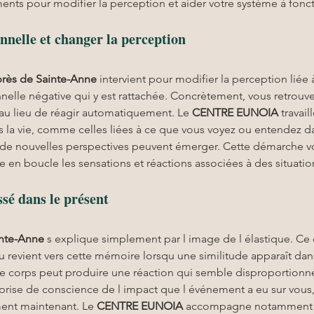
ents pour modifier la perception et aider votre système à fonc
nnelle et changer la perception
près de Sainte-Anne
 intervient pour modifier la perception lié
elle négative qui y est rattachée. Concrètement, vous retrouve
u lieu de réagir automatiquement. Le 
CENTRE EUNOIA
 travai
s la vie, comme celles liées à ce que vous voyez ou entendez da
, de nouvelles perspectives peuvent émerger. Cette démarche vous
 en boucle les sensations et réactions associées à des situati
ssé dans le présent
inte-Anne
 s explique simplement par l image de l élastique. Ce 
au revient vers cette mémoire lorsqu une similitude apparaît dan
le corps peut produire une réaction qui semble disproportionnée
prise de conscience de l impact que l événement a eu sur vous, p
ment maintenant. Le 
CENTRE EUNOIA
 accompagne notamment q