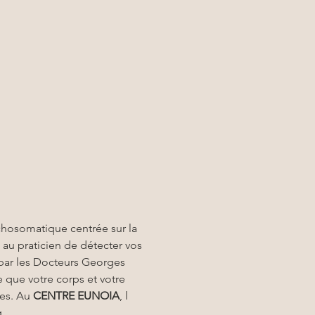
osomatique centrée sur la 
 au praticien de détecter vos 
 par les Docteurs Georges 
e que votre corps et votre 
es. Au 
CENTRE EUNOIA
, l 
.