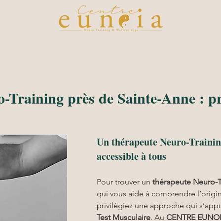
raining
Ateliers
Planning
Inscription en ligne
Notre du
-Training près de Sainte-Anne : p
Un thérapeute Neuro-Trainin
accessible à tous
Pour trouver un 
thérapeute Neuro-T
qui vous aide à comprendre l’origi
privilégiez une approche qui s’appuie
Test Musculaire
. Au 
CENTRE EUNO