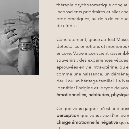
thérapie psychosomatique conçue p
inconscients prioritaires et aller che
problématiques, au-delà de ce que 
de côté ».
Concrètement, grâce au Test Muscul
détecte les émotions et mémoires 
encore. Votre inconscient rassemble
souvenirs : des expériences vécues 
éprouvées en vie intra-utérine, ou
comme une naissance, un déménage
deuil ou un héritage familial. Le Ne
identifier l’origine et le type de vos 
émotionnelles
, 
habitudes
, 
physiqu
Ce que vous gagnez, c’est une possi
perception
 que vous avez d’un évé
charge émotionnelle négative
 qui 