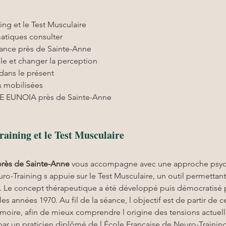
ing et le Test Musculaire
atiques consulter
ance près de Sainte-Anne
lle et changer la perception
dans le présent
 mobilisées
RE EUNOIA près de Sainte-Anne
raining et le Test Musculaire
près de Sainte-Anne
 vous accompagne avec une approche psych
ro-Training s appuie sur le Test Musculaire, un outil permettant
res. Le concept thérapeutique a été développé puis démocratisé
s années 1970. Au fil de la séance, l objectif est de partir de c
oire, afin de mieux comprendre l origine des tensions actuell
r un praticien diplômé de l École Française de Neuro-Training