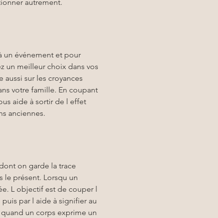
tionner autrement.
e à un événement et pour 
z un meilleur choix dans vos 
lle aussi sur les croyances 
ns votre famille. En coupant 
 aide à sortir de l effet 
ons anciennes.
dont on garde la trace 
s le présent. Lorsqu un 
. L objectif est de couper l 
uis par l aide à signifier au 
uand un corps exprime un 