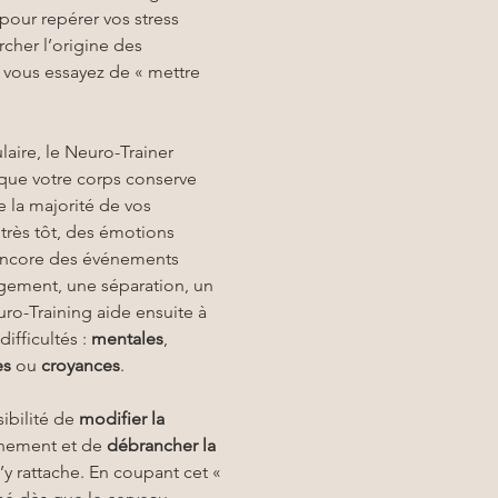
our repérer vos stress 
rcher l’origine des 
vous essayez de « mettre 
aire, le Neuro-Trainer 
que votre corps conserve 
 la majorité de vos 
très tôt, des émotions 
 encore des événements 
ment, une séparation, un 
uro-Training aide ensuite à 
difficultés : 
mentales
, 
es
 ou 
croyances
.
bilité de 
modifier la 
nement et de 
débrancher la 
s’y rattache. En coupant cet « 