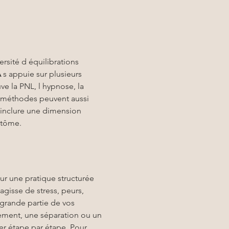
rsité d équilibrations 
A
 s appuie sur plusieurs 
ve la PNL, l hypnose, la 
s méthodes peuvent aussi 
inclure une dimension 
ptôme.
ur une pratique structurée 
 agisse de stress, peurs, 
grande partie de vos 
ement, une séparation ou un 
cer étape par étape. Pour 