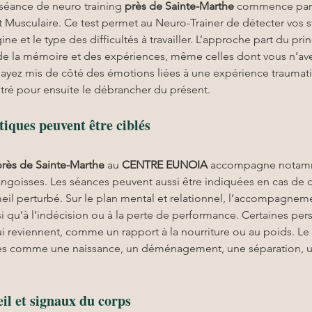
séance de neuro training 
près de Sainte-Marthe
 commence par l
 Musculaire. Ce test permet au Neuro-Trainer de détecter vos s
rigine et le type des difficultés à travailler. L’approche part du pr
e la mémoire et des expériences, même celles dont vous n’avez
s ayez mis de côté des émotions liées à une expérience traumati
stré pour ensuite le débrancher du présent.
tiques peuvent être ciblés
près de Sainte-Marthe
 au 
CENTRE EUNOIA
 accompagne notamme
 angoisses. Les séances peuvent aussi être indiquées en cas de 
il perturbé. Sur le plan mental et relationnel, l’accompagnemen
insi qu’à l’indécision ou à la perte de performance. Certaines p
i reviennent, comme un rapport à la nourriture ou au poids. Le 
les comme une naissance, un déménagement, une séparation, un
il et signaux du corps