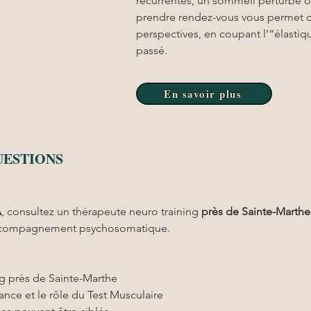
récurrentes, un sommeil perturbé o
prendre rendez-vous vous permet d’
perspectives, en coupant l’“élasti
passé.
En savoir plus
UESTIONS
A
, consultez un thérapeute neuro training 
près de Sainte-Marthe
n accompagnement psychosomatique.
g près de Sainte-Marthe
ce et le rôle du Test Musculaire