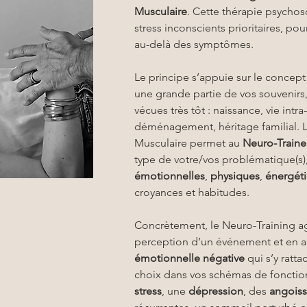
Musculaire
. Cette thérapie psychos
stress inconscients prioritaires, p
au-delà des symptômes.
Le principe s’appuie sur le concept 
une grande partie de vos souvenirs,
vécues très tôt : naissance, vie intra
déménagement, héritage familial. Lo
Musculaire permet au 
Neuro-Traine
type de votre/vos problématique(s),
émotionnelles
, 
physiques
, 
énergét
croyances et habitudes.
Concrètement, le Neuro-Training agi
perception d’un événement et en ai
émotionnelle négative
 qui s’y ratt
choix dans vos schémas de fonction
stress
, une 
dépression
, des 
angois