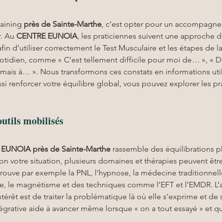
aining 
près de Sainte-Marthe
, c’est opter pour un accompagne
. Au 
CENTRE EUNOIA
, les praticiennes suivent une approche 
fin d’utiliser correctement le Test Musculaire et les étapes de l
idien, comme « C’est tellement difficile pour moi de… », « Depu
jamais à… ». Nous transformons ces constats en informations utile
si renforcer votre équilibre global, vous pouvez explorer les pr
utils mobilisés
 EUNOIA
près de Sainte-Marthe
 rassemble des équilibrations p
on votre situation, plusieurs domaines et thérapies peuvent êtr
trouve par exemple la PNL, l’hypnose, la médecine traditionnelle
 le magnétisme et des techniques comme l’EFT et l’EMDR. L’ap
’intérêt est de traiter la problématique là où elle s’exprime et de
tégrative aide à avancer même lorsque « on a tout essayé » et q