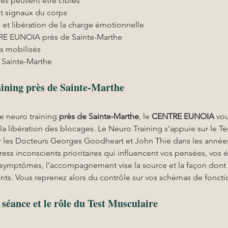
ues peuvent être ciblés
et signaux du corps
et libération de la charge émotionnelle
TRE EUNOIA près de Sainte-Marthe
ls mobilisés
 Sainte-Marthe
ining près de Sainte-Marthe
e neuro training 
près de Sainte-Marthe
, le 
CENTRE EUNOIA
 vo
a libération des blocages. Le Neuro Training s’appuie sur le Te
les Docteurs Georges Goodheart et John Thie dans les années 1
tress inconscients prioritaires qui influencent vos pensées, vos 
s symptômes, l’accompagnement vise la source et la façon dont v
nts. Vous reprenez alors du contrôle sur vos schémas de fonct
éance et le rôle du Test Musculaire