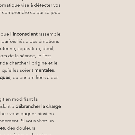
omatique vise à détecter vos 
our comprendre ce qui se joue 
que l’
Inconscient
 rassemble 
 parfois liés à des émotions 
-utérine, séparation, deuil, 
rs de la séance, le Test 
r
 de chercher l’origine et le 
 qu’elles soient 
mentales
, 
iques
, ou encore liées à des 
t en modifiant la 
dant à 
débrancher la charge 
ache : vous gagnez ainsi en 
nement. Si vous vivez un 
ses
, des douleurs 