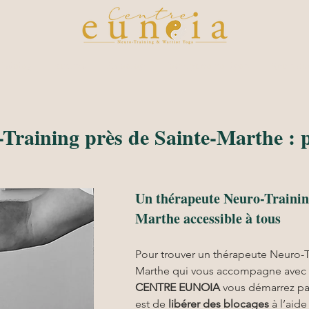
raining
Ateliers
Planning
Inscription en ligne
Notre du
Training près de Sainte-Marthe : 
Un thérapeute Neuro-Training
Marthe accessible à tous
Pour trouver un thérapeute Neuro-T
Marthe qui vous accompagne avec u
CENTRE EUNOIA
 vous démarrez par 
est de 
libérer des blocages
 à l’aide