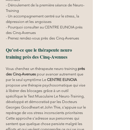
- Déroulement de la première séance de Neuro-
Training
- Un accompagnement centré sur le stress, la 
dépression et les angoisses
- Pourquoi consulter au CENTRE EUNOIA près 
des Cinq-Avenues
- Prenez rendez-vous près des Cinq-Avenues
Qu’est-ce que le thérapeute neuro 
training près des Cinq-Avenues
Vous cherchez un thérapeute neuro training 
près 
des Cinq-Avenues
 pour avancer autrement que 
par le seul symptôme Le 
CENTRE EUNOIA
propose une thérapie psychosomatique qui vise 
à libérer des blocages grâce à un outil 
spécifique le Test Musculaire Le Neuro-Training, 
développé et démocratisé par les Docteurs 
Georges Goodheart et John Thie, s’appuie sur le 
repérage de vos stress inconscients prioritaires 
Cette approche s’adresse aux personnes qui 
sentent que quelque chose persiste malgré les 
efforts et qui veulent comprendre ce qui se joue 