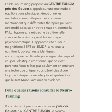
Le Neuro-Training proposé au 
CENTRE EUNOIA
près des Goudes
 s appuie sur une multitude d 
équilibrations physiques, émotionnelles, 
mentales et énergétiques. Les contenus 
mentionnent que différentes thérapies peuvent 
être mobilisées selon votre situation, comme la 
PNL, l hypnose, la médecine traditionnelle 
chinoise, la kinésiologie et le décodage 
psychosomatique. L approche cite aussi le 
magnétisme, l EFT et l EMDR, ainsi que la 
nutrition. L objectif reste identique : 
accompagner le décodage du signal du corps et 
couper l élastique émotionnel quand c est 
pertinent. Vous n êtes pas seulement orienté vers 
une technique unique, vous bénéficiez d une 
logique thérapeutique intégrée et ajustée à ce 
que le Test Musculaire met en évidence.
Pour quelles raisons consulter le Neuro-
Training
Vous hésitez à prendre rendez-vous 
près des 
Goudes
 ? Au 
CENTRE EUNOIA
, le Neuro-