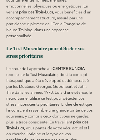
sous différentes formes, mentales, 
émotionnelles, physiques ou énergétiques. En 
venant 
près des Trois-Lucs
, vous bénéficiez d un 
accompagnement structuré, assuré par une 
praticienne diplômée de l Ecole Française de 
Neuro Training, dans une approche 
personnalisée.
Le Test Musculaire pour détecter vos 
stress prioritaires
Le cœur de l approche au 
CENTRE EUNOIA
repose sur le Test Musculaire, dont le concept 
thérapeutique a été développé et démocratisé 
par les Docteurs Georges Goodheart et John 
Thie dans les années 1970. Lors d une séance, le 
neuro trainer utilise ce test pour détecter vos 
stress inconscients prioritaires. L idée clé est que 
l inconscient rassemble une grande partie de vos 
souvenirs, y compris ceux dont vous ne gardez 
plus la trace consciente. En travaillant 
près des 
Trois-Lucs
, vous partez de votre vécu actuel et l 
on cherche l origine et le type de vos 
problématiques, comme des peurs, des 