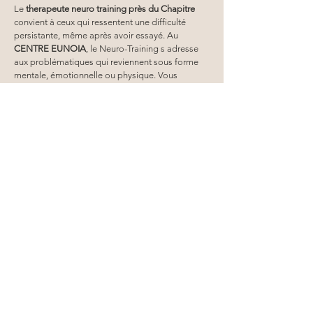
Le 
therapeute neuro training
près du Chapitre
convient à ceux qui ressentent une difficulté 
persistante, même après avoir essayé. Au 
CENTRE EUNOIA
, le Neuro-Training s adresse 
aux problématiques qui reviennent sous forme 
mentale, émotionnelle ou physique. Vous 
pouvez venir parce que c est trop difficile pour 
vous de faire quelque chose, parce que des 
peurs et des pensées d incapacité s installent, ou 
parce que depuis un événement précis, vous n 
arrivez plus à fonctionner comme avant. Les 
habitudes d évitement peuvent aussi être au 
centre de votre demande. Quand le corps 
exprime un signal, comme une douleur 
chronique dont vous avez l impression qu elle 
revient, le Neuro-Training vise à décoder ce 
signal et à réduire la charge associée. 
Prendre rendez-vous au CENTRE 
EUNOIA
Pour avancer concrètement 
près du Chapitre
, 
prenez rendez-vous avec le 
CENTRE EUNOIA