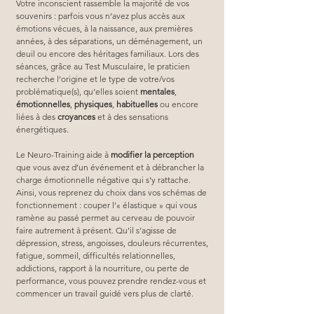
Votre inconscient rassemble la majorité de vos 
souvenirs : parfois vous n’avez plus accès aux 
émotions vécues, à la naissance, aux premières 
années, à des séparations, un déménagement, un 
deuil ou encore des héritages familiaux. Lors des 
séances, grâce au Test Musculaire, le praticien 
recherche l’origine et le type de votre/vos 
problématique(s), qu’elles soient 
mentales
, 
émotionnelles
, 
physiques
, 
habituelles
 ou encore 
liées à des 
croyances
 et à des sensations 
énergétiques.
Le Neuro-Training aide à 
modifier la perception
que vous avez d’un événement et à débrancher la 
charge émotionnelle négative qui s’y rattache. 
Ainsi, vous reprenez du choix dans vos schémas de 
fonctionnement : couper l’« élastique » qui vous 
ramène au passé permet au cerveau de pouvoir 
faire autrement à présent. Qu’il s’agisse de 
dépression, stress, angoisses, douleurs récurrentes, 
fatigue, sommeil, difficultés relationnelles, 
addictions, rapport à la nourriture, ou perte de 
performance, vous pouvez prendre rendez-vous et 
commencer un travail guidé vers plus de clarté.