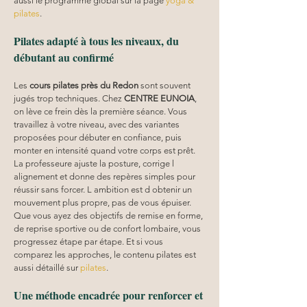
aussi le programme global sur la page 
yoga & 
pilates
.
Pilates adapté à tous les niveaux, du 
débutant au confirmé
Les 
cours pilates
près du Redon
 sont souvent 
jugés trop techniques. Chez 
CENTRE EUNOIA
, 
on lève ce frein dès la première séance. Vous 
travaillez à votre niveau, avec des variantes 
proposées pour débuter en confiance, puis 
monter en intensité quand votre corps est prêt. 
La professeure ajuste la posture, corrige l 
alignement et donne des repères simples pour 
réussir sans forcer. L ambition est d obtenir un 
mouvement plus propre, pas de vous épuiser. 
Que vous ayez des objectifs de remise en forme, 
de reprise sportive ou de confort lombaire, vous 
progressez étape par étape. Et si vous 
comparez les approches, le contenu pilates est 
aussi détaillé sur 
pilates
.
Une méthode encadrée pour renforcer et 