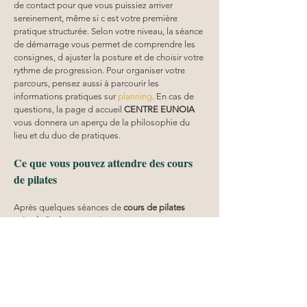
de contact pour que vous puissiez arriver 
sereinement, même si c est votre première 
pratique structurée. Selon votre niveau, la séance 
de démarrage vous permet de comprendre les 
consignes, d ajuster la posture et de choisir votre 
rythme de progression. Pour organiser votre 
parcours, pensez aussi à parcourir les 
informations pratiques sur 
planning
. En cas de 
questions, la page d accueil 
CENTRE EUNOIA
vous donnera un aperçu de la philosophie du 
lieu et du duo de pratiques.
Ce que vous pouvez attendre des cours 
de pilates
Après quelques séances de 
cours de pilates 
près du Redon
, vous devriez ressentir une 
différence dans votre contrôle musculaire et 
dans la qualité de vos mouvements. Chez 
CENTRE EUNOIA
, vous bénéficiez d un 
accompagnement orienté résultats: posture plus 
stable, respiration mieux maîtrisée, et sensation 
de légèreté dans le dos. L objectif n est pas la 