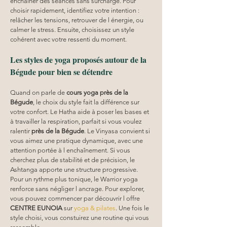
enchaîner des séances sans surcharge. Pour 
choisir rapidement, identifiez votre intention : 
relâcher les tensions, retrouver de l énergie, ou 
calmer le stress. Ensuite, choisissez un style 
cohérent avec votre ressenti du moment.
Les styles de yoga proposés autour de la 
Bégude pour bien se détendre
Quand on parle de 
cours yoga
près de la 
Bégude
, le choix du style fait la différence sur 
votre confort. Le Hatha aide à poser les bases et 
à travailler la respiration, parfait si vous voulez 
ralentir 
près de la Bégude
. Le Vinyasa convient si 
vous aimez une pratique dynamique, avec une 
attention portée à l enchaînement. Si vous 
cherchez plus de stabilité et de précision, le 
Ashtanga apporte une structure progressive. 
Pour un rythme plus tonique, le Warrior yoga 
renforce sans négliger l ancrage. Pour explorer, 
vous pouvez commencer par découvrir l offre 
CENTRE EUNOIA
 sur 
yoga & pilates
. Une fois le 
style choisi, vous constuirez une routine qui vous 