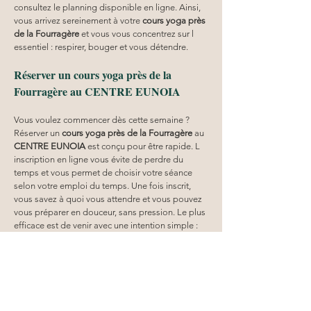
consultez le planning disponible en ligne. Ainsi, 
vous arrivez sereinement à votre 
cours yoga
près 
de la Fourragère
 et vous vous concentrez sur l 
essentiel : respirer, bouger et vous détendre.
Réserver un cours yoga près de la 
Fourragère au CENTRE EUNOIA
Vous voulez commencer dès cette semaine ? 
Réserver un 
cours yoga
près de la Fourragère
 au 
CENTRE EUNOIA
 est conçu pour être rapide. L 
inscription en ligne vous évite de perdre du 
temps et vous permet de choisir votre séance 
selon votre emploi du temps. Une fois inscrit, 
vous savez à quoi vous attendre et vous pouvez 
vous préparer en douceur, sans pression. Le plus 
efficace est de venir avec une intention simple : 
se détendre, relâcher le corps, retrouver une 
posture plus confortable dans la durée. Si vous 
hésitez entre deux styles, commencez par une 
séance qui correspond à votre niveau actuel. 
Ensuite, vous ajustez progressivement en 
fonction de vos ressentis 
près de la Fourragère
.