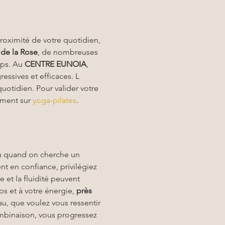
proximité de votre quotidien, 
 de la Rose
, de nombreuses 
rps. Au 
CENTRE EUNOIA
, 
ssives et efficaces. L 
quotidien. Pour valider votre 
ment sur 
yoga-pilates
.
u quand on cherche un 
t en confiance, privilégiez 
 et la fluidité peuvent 
ps et à votre énergie, 
près 
au, que voulez vous ressentir 
ombinaison, vous progressez 