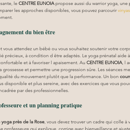
ante, le 
CENTRE EUNOIA
 propose aussi du warrior yoga, une 
omparer les approches disponibles, vous pouvez parcourir 
vinya
oment.
agnement du bien être
et vous attendez un bébé ou vous souhaitez soutenir votre corp
lié précieux, à condition d être adaptés. Le yoga prénatal aide à 
 confortable et à favoriser l apaisement. Au 
CENTRE EUNOIA
, l
a grossesse et permettre une progression sûre. Les séances mett
a qualité du mouvement plutôt que la performance. Un bon 
cour
s disponible et plus sereine, avec des exercices que vous pouve
ncadrée par des professionnelles.
fesseure et un planning pratique
 yoga près de la Rose
, vous devez trouver un cadre qui colle à 
une professeure qui explique, corrige avec bienveillance et ajus