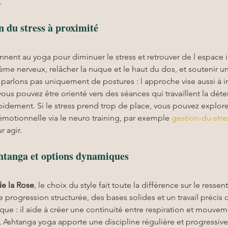
.
n du stress à proximité
nent au yoga pour diminuer le stress et retrouver de l espace i
stème nerveux, relâcher la nuque et le haut du dos, et soutenir u
 parlons pas uniquement de postures : l approche vise aussi à in
vous pouvez être orienté vers des séances qui travaillent la déten
pidement. Si le stress prend trop de place, vous pouvez explore
 émotionnelle via le neuro training, par exemple 
gestion-du-stre
r agir.
htanga et options dynamiques
de la Rose
, le choix du style fait toute la différence sur le resse
 progression structurée, des bases solides et un travail précis 
que : il aide à créer une continuité entre respiration et mouvem
L Ashtanga yoga apporte une discipline régulière et progressive, 