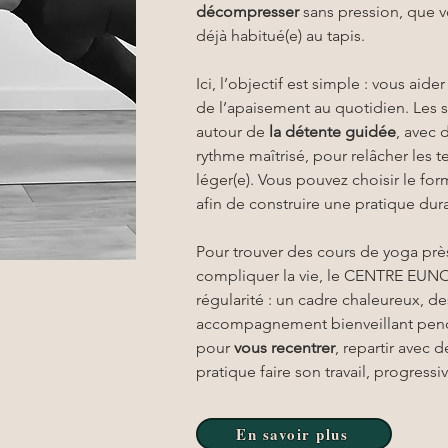
décompresser
 sans pression, que 
déjà habitué(e) au tapis.
Ici, l’objectif est simple : vous aide
de l’apaisement au quotidien. Les s
autour de 
la détente guidée
, avec 
rythme maîtrisé, pour relâcher les te
léger(e). Vous pouvez choisir le fo
afin de construire une pratique dur
Pour trouver des cours de yoga prè
compliquer la vie, le CENTRE EUNOIA
régularité : un cadre chaleureux, d
accompagnement bienveillant penda
pour 
vous recentrer
, repartir avec d
pratique faire son travail, progress
En savoir plus