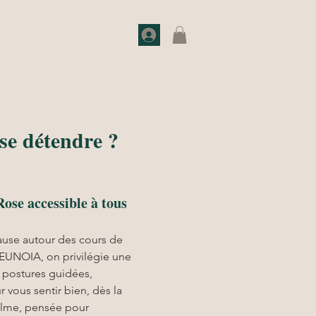
o de choc
Actualités
Contact
se détendre ?
Rose accessible à tous
ause autour des cours de 
EUNOIA, on privilégie une 
: postures guidées, 
r vous sentir bien, dès la 
alme, pensée pour 