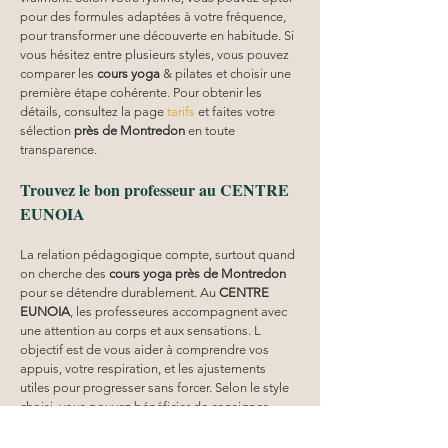
pour des formules adaptées à votre fréquence, 
pour transformer une découverte en habitude. Si 
vous hésitez entre plusieurs styles, vous pouvez 
comparer les 
cours yoga
 & pilates et choisir une 
première étape cohérente. Pour obtenir les 
détails, consultez la page 
tarifs
 et faites votre 
sélection 
près de Montredon
 en toute 
transparence.
Trouvez le bon professeur au CENTRE 
EUNOIA
La relation pédagogique compte, surtout quand 
on cherche des 
cours yoga
près de Montredon
pour se détendre durablement. Au 
CENTRE 
EUNOIA
, les professeures accompagnent avec 
une attention au corps et aux sensations. L 
objectif est de vous aider à comprendre vos 
appuis, votre respiration, et les ajustements 
utiles pour progresser sans forcer. Selon le style 
choisi, vous pouvez bénéficier de consignes 
spécifiques pour gagner en confort et en 
stabilité. Si vous vous demandez qui correspond 