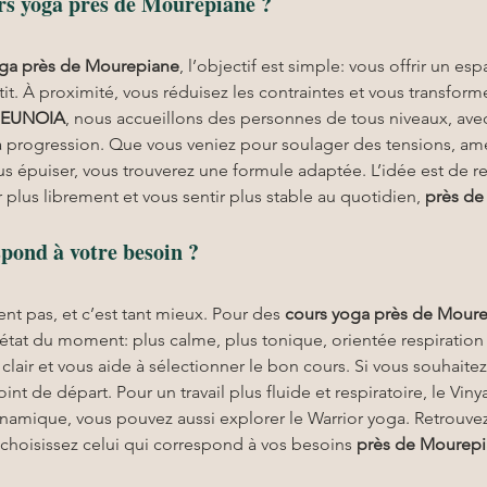
urs yoga près de Mourepiane ?
oga
près de Mourepiane
, l’objectif est simple: vous offrir un es
entit. À proximité, vous réduisez les contraintes et vous transfo
 EUNOIA
, nous accueillons des personnes de tous niveaux, avec 
la progression. Que vous veniez pour soulager des tensions, amé
us épuiser, vous trouverez une formule adaptée. L’idée est de re
 plus librement et vous sentir plus stable au quotidien, 
près de
spond à votre besoin ?
nt pas, et c’est tant mieux. Pour des 
cours yoga
près de Mour
 état du moment: plus calme, plus tonique, orientée respiration
t clair et vous aide à sélectionner le bon cours. Si vous souhaite
nt de départ. Pour un travail plus fluide et respiratoire, le Viny
namique, vous pouvez aussi explorer le Warrior yoga. Retrouvez
t choisissez celui qui correspond à vos besoins 
près de Mourep