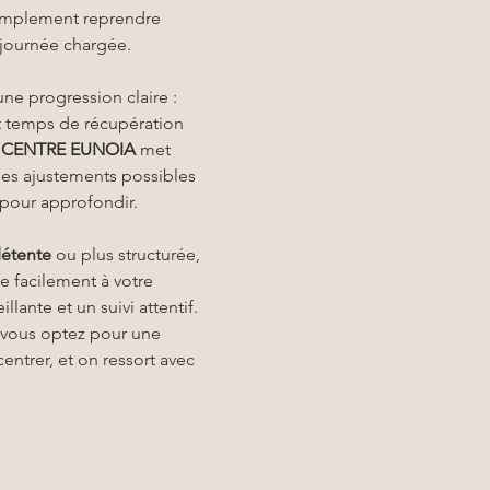
simplement reprendre 
 journée chargée.
ne progression claire : 
et temps de récupération 
 
CENTRE EUNOIA
 met 
des ajustements possibles 
our approfondir.
étente
 ou plus structurée, 
e facilement à votre 
ante et un suivi attentif. 
 vous optez pour une 
entrer, et on ressort avec 