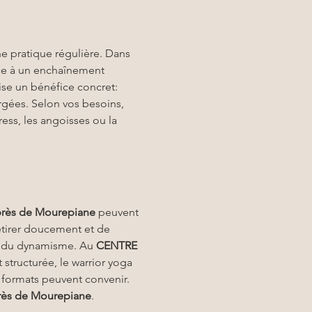
une pratique régulière. Dans 
âce à un enchaînement 
ise un bénéfice concret: 
rgées. Selon vos besoins, 
ss, les angoisses ou la 
près de Mourepiane
 peuvent 
étirer doucement et de 
ver du dynamisme. Au 
CENTRE 
t structurée, le warrior yoga 
s formats peuvent convenir. 
rès de Mourepiane
.