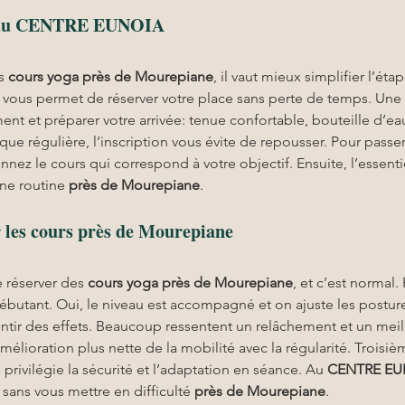
e au CENTRE EUNOIA
s 
cours yoga
près de Mourepiane
, il vaut mieux simplifier l’éta
ne vous permet de réserver votre place sans perte de temps. Une f
nt et préparer votre arrivée: tenue confortable, bouteille d’eau
que régulière, l’inscription vous évite de repousser. Pour passer à
onnez le cours qui correspond à votre objectif. Ensuite, l’essenti
une routine 
près de Mourepiane
.
 les cours près de Mourepiane
 réserver des 
cours yoga
près de Mourepiane
, et c’est normal
butant. Oui, le niveau est accompagné et on ajuste les postur
ir des effets. Beaucoup ressentent un relâchement et un meille
lioration plus nette de la mobilité avec la régularité. Troisième
rivilégie la sécurité et l’adaptation en séance. Au 
CENTRE EU
ans vous mettre en difficulté 
près de Mourepiane
.