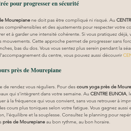
rée pour progresser en sécurité
de Mourepiane
 ne doit pas être compliqué ni risqué. Au 
CENTR
s compréhensibles et des ajustements pour respecter votre cor
er et à garder une intensité cohérente. Si vous pratiquez déjà, vo
des mouvements. Cette approche permet de progresser sans forc
anches, bas du dos. Vous vous sentez plus serein pendant la séan
et l’accompagnement du centre, vous pouvez aussi découvrir 
CE
cours près de Mourepiane
ue de rendez vous réguliers. Pour des 
cours yoga
près de Mour
eaux qui s’intègrent dans votre semaine. Au 
CENTRE EUNOIA
, 
er à la fréquence qui vous convient, sans vous retrouver à impr
es cours plus toniques selon votre fatigue. Vous gagnez aussi 
ion, l’équilibre et la souplesse. Consultez le planning pour repé
s 
près de Mourepiane
 au bon rythme, au bon horaire.