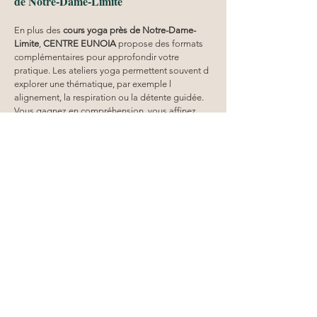
de Notre-Dame-Limite
En plus des 
cours yoga
près de Notre-Dame-
Limite
, 
CENTRE EUNOIA
 propose des formats 
complémentaires pour approfondir votre 
pratique. Les ateliers yoga permettent souvent d 
explorer une thématique, par exemple l 
alignement, la respiration ou la détente guidée. 
Vous gagnez en compréhension, vous affinez 
vos ressentis et vous repartez avec des repères 
pour transposer à la maison. Si vous aimez 
travailler en duo, il existe aussi des ateliers axés 
sur le bien être partagé, une manière efficace de 
créer une motivation commune. Ces formats 
complètent la routine et rendent l expérience 
plus riche, surtout si vous cherchez une approche 
qui va au delà du cours standard. Pour découvrir 
ces options 
près de Notre-Dame-Limite
, vous 
pouvez consulter les actualisations et formats 
annoncés sur le site de 
CENTRE EUNOIA
.
Contact et prochaines étapes