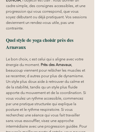
EUNOIA
, l’objectif est clair : vous donner un 
cadre simple, des consignes accessibles, et une 
progression qui vous correspond, que vous 
soyez débutant ou déjà pratiquant. Vos sessions 
deviennent un rendez-vous utile, pas une 
contrainte.
Quel style de yoga choisir près des 
Arnavaux
Le bon choix, c est celui qui s aligne avec votre 
énergie du moment. 
Près des Arnavaux
, 
beaucoup viennent pour relâcher les muscles et 
se recentrer, d autres pour plus de dynamisme. 
Un style plus doux aide à retrouver du calme et 
de la stabilité, tandis qu un style plus fluide 
apporte du mouvement et de la coordination. Si 
vous voulez un rythme accessible, commencez 
par une pratique structurée qui explique la 
posture et le rythme respiratoire. Si vous 
recherchez une séance qui vous fait travailler 
sans vous essouffler, visez une approche 
intermédiaire avec une progression guidée. Pour 
trouver la meilleure porte d entrée, vous pouvez 