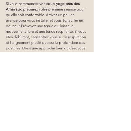
Si vous commencez vos 
cours yoga
près des 
Arnavaux
, préparez votre première séance pour 
qu elle soit confortable. Arrivez un peu en 
avance pour vous installer et vous échauffer en 
douceur. Prévoyez une tenue qui laisse le 
mouvement libre et une tenue respirante. Si vous 
êtes débutant, concentrez vous sur la respiration 
et l alignement plutôt que sur la profondeur des 
postures. Dans une approche bien guidée, vous 
pouvez adapter, utiliser des variations et 
progresser à votre rythme. Pensez aussi à votre 
fréquence : mieux vaut deux séances régulières 
qu une séance exceptionnelle. Après la pratique, 
observez les sensations corporelles : fatigue 
utile, relâchement, meilleure fluidité. Ce suivi 
simple vous aide à choisir le bon style et à 
stabiliser votre pratique avec le 
CENTRE 
EUNOIA
.
Questions fréquentes avant de réserver
Vous hésitez entre plusieurs styles de 
cours de 
yoga près des Arnavaux
 ? C est normal. La 