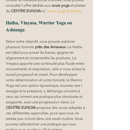
consulter l offre dédiée aux 
cours yoga
 et pilates 
du 
CENTRE EUNOIA
 ici : 
cours yoga & pilates
.
Hatha, Vinyasa, Warrior Yoga ou 
Ashtanga
Selon votre objectif, vous pouvez explorer 
plusieurs formats 
près des Arnavaux
. Le Hatha 
est idéal pour poser les bases, gagner en 
alignement et comprendre les postures. Le 
Vinyasa apporte une continuité plus fluide entre 
mouvements et respiration, utile si vous aimez le 
travail progressif et vivant. Pour développer 
votre détermination et votre tonicité, le Warrior 
Yoga est une option dynamique, tournée vers l 
énergie et la présence. L Ashtanga convient à 
ceux qui aiment une pratique plus structurée et 
exigeante, avec une progression claire. Le 
CENTRE EUNOIA
 propose des cours adaptés à 
ces différentes approches, pour que vous ne 
restiez pas coincé dans une seule routine. Vous 
pourrez sélectionner une pratique qui vous 
motive, puis ajuster au fil du temps.