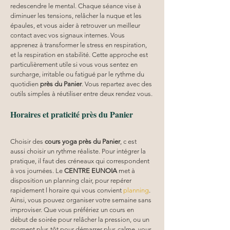
redescendre le mental. Chaque séance vise à 
diminuer les tensions, relâcher la nuque et les 
épaules, et vous aider à retrouver un meilleur 
contact avec vos signaux internes. Vous 
apprenez à transformer le stress en respiration, 
et la respiration en stabilité. Cette approche est 
particulièrement utile si vous vous sentez en 
surcharge, irritable ou fatigué par le rythme du 
quotidien 
près du Panier
. Vous repartez avec des 
outils simples à réutiliser entre deux rendez vous.
Horaires et praticité près du Panier
Choisir des 
cours yoga
près du Panier
, c est 
aussi choisir un rythme réaliste. Pour intégrer la 
pratique, il faut des créneaux qui correspondent 
à vos journées. Le 
CENTRE EUNOIA
 met à 
disposition un planning clair, pour repérer 
rapidement l horaire qui vous convient 
planning
. 
Ainsi, vous pouvez organiser votre semaine sans 
improviser. Que vous préfériez un cours en 
début de soirée pour relâcher la pression, ou un 
moment plus tôt pour démarrer plus calme, vous 