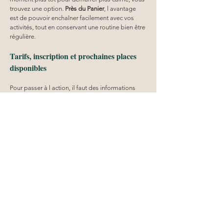
trouvez une option. 
Près du Panier
, l avantage 
est de pouvoir enchaîner facilement avec vos 
activités, tout en conservant une routine bien être 
régulière.
Tarifs, inscription et prochaines places 
disponibles
Pour passer à l action, il faut des informations 
nettes sur les 
cours yoga
près du Panier
. Au 
CENTRE EUNOIA
, vous retrouvez les tarifs et les 
modalités pour vous projeter sereinement 
tarifs
. 
Ensuite, l inscription se fait facilement selon le 
parcours choisi, avec la possibilité d anticiper 
pour réserver votre place lors des séances 
populaires 
près du Panier
. Si vous voulez vous 
lancer rapidement, vérifiez le planning, 
choisissez votre style et votre créneau, puis 
finalisez votre inscription. Le meilleur moment 
pour commencer, c est maintenant: une première 
séance peut suffire à ressentir un changement, 
surtout quand vous pratiquez dans un cadre 
bienveillant et structuré.