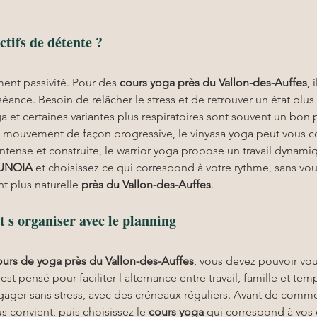
tifs de détente ?
ent passivité. Pour des 
cours yoga
près du Vallon-des-Auffes
, 
 séance. Besoin de relâcher le stress et de retrouver un état pl
 et certaines variantes plus respiratoires sont souvent un bon p
t le mouvement de façon progressive, le vinyasa yoga peut vous co
ntense et construite, le warrior yoga propose un travail dynamiq
UNOIA
 et choisissez ce qui correspond à votre rythme, sans vou
t plus naturelle 
près du Vallon-des-Auffes
.
s organiser avec le planning
ours de yoga près du Vallon-des-Auffes
, vous devez pouvoir vou
 est pensé pour faciliter l alternance entre travail, famille et te
gager sans stress, avec des créneaux réguliers. Avant de comme
s convient, puis choisissez le 
cours yoga
 qui correspond à vos o