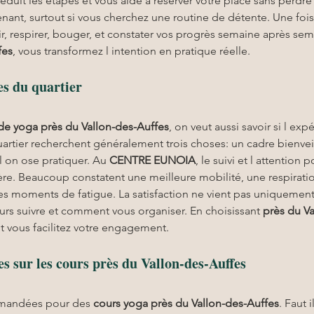
e réduit les étapes et vous aide à réserver votre place sans per
ant, surtout si vous cherchez une routine de détente. Une fois 
nir, respirer, bouger, et constater vos progrès semaine après se
fes
, vous transformez l intention en pratique réelle.
es du quartier
de yoga près du Vallon-des-Auffes
, on veut aussi savoir si l ex
uartier recherchent généralement trois choses: un cadre bienvei
 on ose pratiquer. Au 
CENTRE EUNOIA
, le suivi et l attention 
ière. Beaucoup constatent une meilleure mobilité, une respirati
es moments de fatigue. La satisfaction ne vient pas uniquement
urs suivre et comment vous organiser. En choisissant 
près du V
t vous facilitez votre engagement.
s sur les cours près du Vallon-des-Auffes
demandées pour des 
cours yoga
près du Vallon-des-Auffes
. Faut 