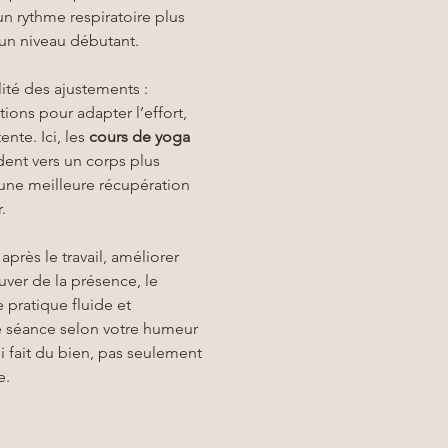
n rythme respiratoire plus 
un niveau débutant.
alité des ajustements : 
ions pour adapter l’effort, 
nte. Ici, les 
cours de yoga 
dent vers un corps plus 
une meilleure récupération 
.
 après le travail, améliorer 
ver de la présence, le 
ratique fluide et 
e séance selon votre humeur 
i fait du bien, pas seulement 
e.