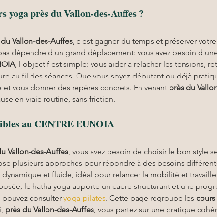
rs yoga près du Vallon-des-Auffes ?
 du Vallon-des-Auffes
, c est gagner du temps et préserver votre 
 pas dépendre d un grand déplacement: vous avez besoin d une 
NOIA
, l objectif est simple: vous aider à relâcher les tensions, r
ure au fil des séances. Que vous soyez débutant ou déjà pratiq
 et vous donner des repères concrets. En venant 
près du Vallo
e en vraie routine, sans friction.
ponibles au CENTRE EUNOIA
du Vallon-des-Auffes
, vous avez besoin de choisir le bon style s
ose plusieurs approches pour répondre à des besoins différen
 dynamique et fluide, idéal pour relancer la mobilité et travaille
posée, le hatha yoga apporte un cadre structurant et une progre
 pouvez consulter 
yoga-pilates
. Cette page regroupe les 
cours
, 
près du Vallon-des-Auffes
, vous partez sur une pratique cohé