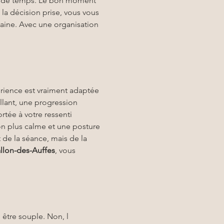
dre de temps. Le bon moment 
la décision prise, vous vous 
maine. Avec une organisation 
périence est vraiment adaptée 
llant, une progression 
portée à votre ressenti 
on plus calme et une posture 
 de la séance, mais de la 
allon-des-Auffes
, vous 
il être souple. Non, l 